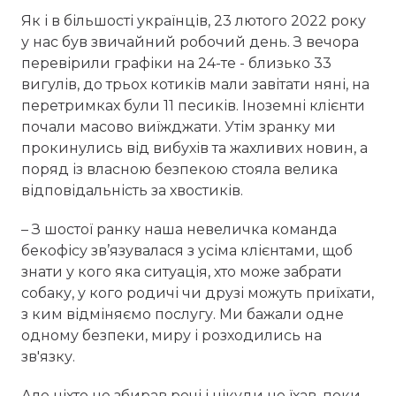
Як і в більшості українців, 23 лютого 2022 року
у нас був звичайний робочий день. З вечора
перевірили графіки на 24-те - близько 33
вигулів, до трьох котиків мали завітати няні, на
перетримках були 11 песиків. Іноземні клієнти
почали масово виїжджати. Утім зранку ми
прокинулись від вибухів та жахливих новин, а
поряд із власною безпекою стояла велика
відповідальність за хвостиків.
– З шостої ранку наша невеличка команда
бекофісу зв’язувалася з усіма клієнтами, щоб
знати у кого яка ситуація, хто може забрати
собаку, у кого родичі чи друзі можуть приїхати,
з ким відміняємо послугу. Ми бажали одне
одному безпеки, миру і розходились на
зв'язку.
Але ніхто не збирав речі і нікуди не їхав, поки