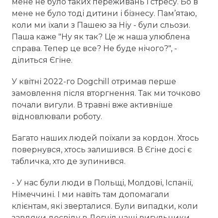
мене не було таких переживань і стресу. Бо в
мене не було тоді дитини і бізнесу. Пам’ятаю,
коли ми їхали з Пашею за Ніу - були сльози.
Паша каже "Ну як так? Це ж наша улюблена
справа. Тепер це все? Не буде нічого?", -
ділиться Єгіне.
У квітні 2022-го Dogchill отримав перше
замовлення після вторгнення. Так ми точково
почали вигули. В травні вже активніше
відновлювали роботу.
Багато наших людей поїхали за кордон. Хтось
повернувся, хтось залишився. В Єгіне досі є
табличка, хто де зупинився.
- У нас були люди в Польщі, Молдові, Іспанії,
Німеччині. І ми навіть там допомагали
клієнтам, які зверталися. Були випадки, коли
завдяки досвіду в Догчіл наші вигульники