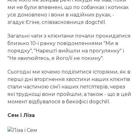
ми не були впевнені, що по собачках і котиках
усе домовлено і вони в надійних руках, -
згадує Єгіне, співзасновниця dogchill.
Загальні чати з клієнтами почали прокидатися
близько 10-ї ранку повідомленнями "Ми в
порядку", "Нарешті вийшли на прогулянку" і
"Не хвилюйтесь, я його/її не покину".
Сьогодні ми хочемо поділитися історіями, як в
перші дні вторгнення хвостики наших клієнтів
стали частиною сім’ї наших петсіттерів, через
які труднощі вони пройшли, а також - що в цей
момент відбувалося в бекофісі dogchill.
Сем і Ліза