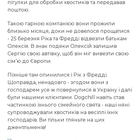
пігулки для обробки хвостиків та передавав
поштою.
Такою гарною компанією вони прожили
близько місяця, доки не довелося прощатися
- 25 березня Ріка та Фредді відвезли батькам
Олексія. В знак подяки Олексій залишив
Сергію свою автівку, щоб він міг вивезти свою
сім’ю до Європи.
Пізніше там опинилися і Рік з Фредді.
Щоправда, ненадовго - згодом вони з
господарем усе ж повернулися в Україну і далі
були нашими клієнтами. Dogchill навіть став
частинкою їхнього сімейного свята - наші няні
супроводжували хвостиків на весіллі їхніх
господарів. Ви тільки гляньте на цих
джентльменів!