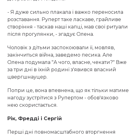
- Я дуже сильно плакала і важко переносила
розставання. Руперт таке ласкаве, грайливе
створіння - таскав наші капці, мав свої ритуали
після прогулянки, - згадує Олена.
Чоловік з дітьми заспокоювали її, мовляв,
закінчиться війна, заведемо песика. Але
Олена подумала "А чого, власне, чекати?" Вже
за три дні в їхній родині з'явився власний
цвергшнауцер.
Попри це, вона впевнена, що як тільки матиме
нагоду зустрітися з Рупертом - обов'язково
нею скористається.
Рік, Фредді і Сергій
Перші дні повномасштабного вторгнення