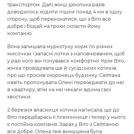
транспортом. Далі жінці декілька разів
доводилось ходити пішки понад 4 км в одну
сторону, щоб переконатися, що з Віто все
добре і бодай на трохи скласти йому
компанію.
Вона залишала муркотуну корм по різних
мисочках і запасні лотки з наповнювачем, щоб
у разі чого він почувався комфортно. Крім Віто,
жінка провідувала ще й сусідських котиків,
про що просив охоронець будинку. Світлана
навіть пропонувала Олені переїжджати до неї
в квартиру, втім на неї чекали вдома свої
хвостики.
2 березня власниця котика написала, що до
Віто передбарась її племінниця і тепер у нього
є постійна компанія. Зараз у Віто з Світланою
все добре. Олена теж вимушена була