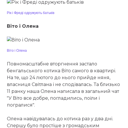
Рік і Фреді одружують батьків
Віто і Олена
Віто і Олена
Повномасштабне вторгнення застало
бенгальського котика Віто самого в квартирі.
На те, що 24 лютого до нього прийде няня,
власниця Світлана і не сподівалась. Та близько
11 ранку наша Олена написала в загальний чат
"У Віто все добре, погладились, поїли і
погралися".
Олена навідувалась до котика раз у два дні.
Спершу було простіше з громадським