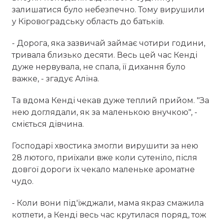
залишатися було небезпечно. Тому вирушили
у Кіровоградську область до батьків.
- Дорога, яка зазвичай займає чотири години,
тривала близько десяти. Весь цей час Кенді
дуже нервувала, не спала, її дихання було
важке, - згадує Аліна.
Та вдома Кенді чекав дуже теплий прийом. "За
нею доглядали, як за маленькою внучкою", -
сміється дівчина.
Господарі хвостика змогли вирушити за нею
28 лютого, приїхали вже коли сутеніло, після
довгої дороги їх чекало маленьке ароматне
чудо.
- Коли вони під'їжджали, мама якраз смажила
котлети, а Кенді весь час крутилася поряд, тож