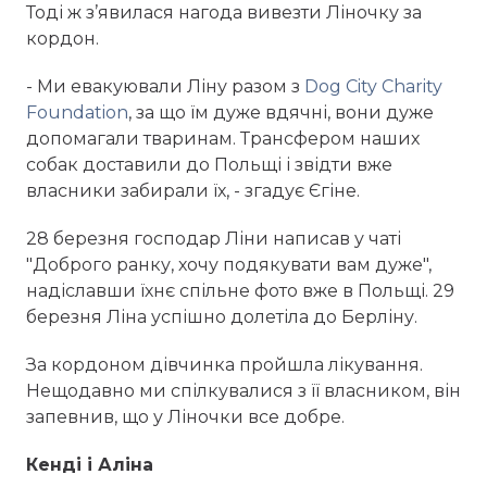
Тоді ж з’явилася нагода вивезти Ліночку за
кордон.
- Ми евакуювали Ліну разом з
Dog City Charity
Foundation
, за що їм дуже вдячні, вони дуже
допомагали тваринам. Трансфером наших
собак доставили до Польщі і звідти вже
власники забирали їх, - згадує Єгіне.
28 березня господар Ліни написав у чаті
"Доброго ранку, хочу подякувати вам дуже",
надіславши їхнє спільне фото вже в Польщі. 29
березня Ліна успішно долетіла до Берліну.
За кордоном дівчинка пройшла лікування.
Нещодавно ми спілкувалися з її власником, він
запевнив, що у Ліночки все добре.
Кенді і Аліна