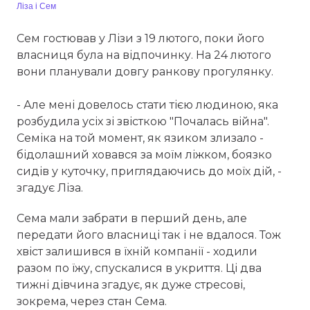
Ліза і Сем
Сем гостював у Лізи з 19 лютого, поки його
власниця була на відпочинку. На 24 лютого
вони планували довгу ранкову прогулянку.
- Але мені довелось стати тією людиною, яка
розбудила усіх зі звісткою "Почалась війна".
Семіка на той момент, як язиком злизало -
бідолашний ховався за моїм ліжком, боязко
сидів у куточку, приглядаючись до моїх дій, -
згадує Ліза.
Сема мали забрати в перший день, але
передати його власниці так і не вдалося. Тож
хвіст залишився в їхній компанії - ходили
разом по їжу, спускалися в укриття. Ці два
тижні дівчина згадує, як дуже стресові,
зокрема, через стан Сема.