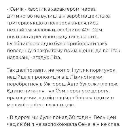
- Семік - хвостик з характером, через
дитинство на вулиці він заробив декілька
тригерів: якщо в полі зору зʼявлялись
незнайомі чоловіки, особливо 40+, Сем
починав агресивно кидатись на них.
Особливо складно було приборкати таку
поведінку в закритому приміщенні, де всі і так
налякані, - згадує Ліза.
Так далі тривати не могло. І тут, як порятунок,
надійшла пропозиція від Лізиної мами
перебратися в Ужгород. Авто було, житло теж.
Єдине питання - як Сем перенесе дорогу,
враховуючи, що він панічно боїться їздити в
машині навіть з власницею.
- В дорозі ми були понад 30 годин. Весь цей
час, як би я не заспокоювала Сема, він не спав.