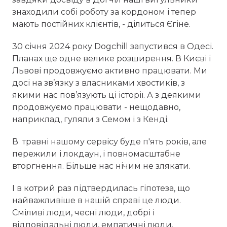
знаходили собі роботу за кордоном і тепер
мають постійних клієнтів, - ділиться Єгіне.
30 січня 2024 року Dogchill запустився в Одесі.
Планах ще одне велике розширення. В Києві і
Львові продовжуємо активно працювати. Ми
досі на зв’язку з власниками хвостиків, з
якими нас пов’язують ці історії. А з деякими
продовжуємо працювати - нещодавно,
наприклад, гуляли з Семом і з Кенді.
В травні нашому сервісу буде п'ять років, але
пережили і локдаун, і повномасштабне
вторгнення. Більше нас нічим не злякати.
І в котрий раз підтвердилась гіпотеза, що
найважливіше в нашій справі це люди.
Сміливі люди, чесні люди, добрі і
відповідальні люди, емпатичні люди.