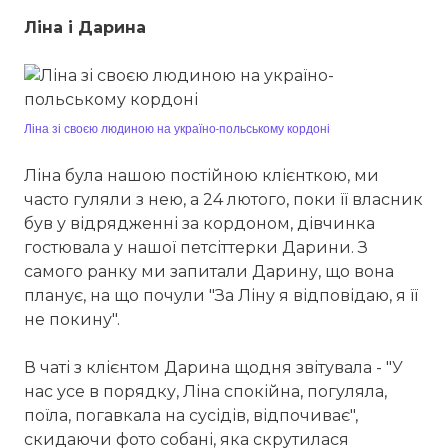
Ліна і Дарина
Ліна зі своєю людиною на україно-польському кордоні
Ліна була нашою постійною клієнткою, ми
часто гуляли з нею, а 24 лютого, поки її власник
був у відрядженні за кордоном, дівчинка
гостювала у нашої петсіттерки Дарини. З
самого ранку ми запитали Дарину, що вона
планує, на що почули "За Ліну я відповідаю, я її
не покину".
В чаті з клієнтом Дарина щодня звітувала - "У
нас усе в порядку, Ліна спокійна, погуляла,
поїла, погавкала на сусідів, відпочиває",
скидаючи фото собані, яка скрутилася