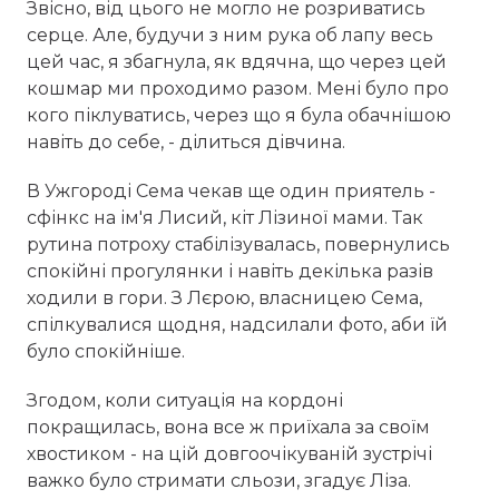
Звісно, від цього не могло не розриватись
серце. Але, будучи з ним рука об лапу весь
цей час, я збагнула, як вдячна, що через цей
кошмар ми проходимо разом. Мені було про
кого піклуватись, через що я була обачнішою
навіть до себе, - ділиться дівчина.
В Ужгороді Сема чекав ще один приятель -
сфінкс на ім'я Лисий, кіт Лізиної мами. Так
рутина потроху стабілізувалась, повернулись
спокійні прогулянки і навіть декілька разів
ходили в гори. З Лєрою, власницею Сема,
спілкувалися щодня, надсилали фото, аби їй
було спокійніше.
Згодом, коли ситуація на кордоні
покращилась, вона все ж приїхала за своїм
хвостиком - на цій довгоочікуваній зустрічі
важко було стримати сльози, згадує Ліза.