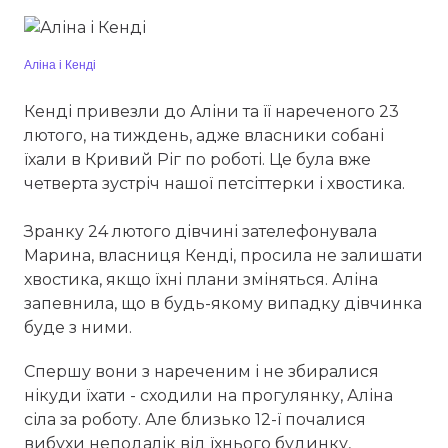
Аліна і Кенді
Кенді привезли до Аліни та її нареченого 23
лютого, на тиждень, адже власники собані
їхали в Кривий Ріг по роботі. Це була вже
четверта зустріч нашої петсіттерки і хвостика.
Зранку 24 лютого дівчині зателефонувала
Марина, власниця Кенді, просила не залишати
хвостика, якщо їхні плани зміняться. Аліна
запевнила, що в будь-якому випадку дівчинка
буде з ними.
Спершу вони з нареченим і не збиралися
нікуди їхати - сходили на прогулянку, Аліна
сіла за роботу. Але близько 12-ї почалися
вибухи неподалік від їхнього будинку,