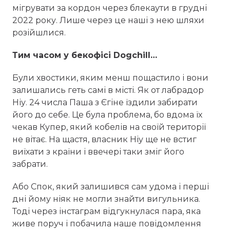
мігрувати за кордон через блекаути в грудні
2022 року. Лише через це наші з нею шляхи
розійшлися.
Тим часом у бекофісі Dogchill…
Були хвостики, яким менш пощастило і вони
залишались геть самі в місті. Як от лабрадор
Ніу. 24 числа Паша з Єгіне їздили забирати
його до себе. Це була проблема, бо вдома їх
чекав Купер, який кобелів на своїй території
не вітає. На щастя, власник Ніу ще не встиг
виїхати з країни і ввечері таки зміг його
забрати.
Або Спок, який залишився сам удома і перші
дні йому ніяк не могли знайти вигульника.
Тоді через інстаграм відгукнулася пара, яка
живе поруч і побачила наше повідомлення