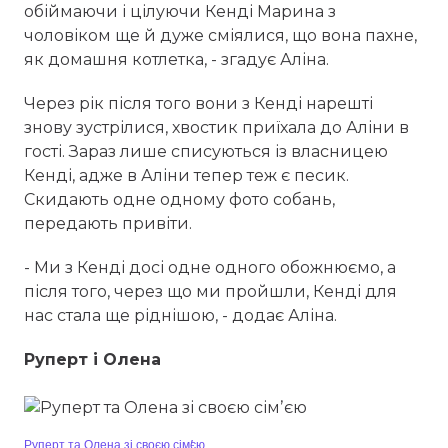
обіймаючи і цілуючи Кенді Марина з
чоловіком ще й дуже сміялися, що вона пахне,
як домашня котлетка, - згадує Аліна.
Через рік після того вони з Кенді нарешті
знову зустрілися, хвостик приїхала до Аліни в
гості. Зараз лише списуються із власницею
Кенді, адже в Аліни тепер теж є песик.
Скидають одне одному фото собань,
передають привіти.
- Ми з Кенді досі одне одного обожнюємо, а
після того, через що ми пройшли, Кенді для
нас стала ще ріднішою, - додає Аліна.
Руперт і Олена
Руперт та Олена зі своєю сімʼєю