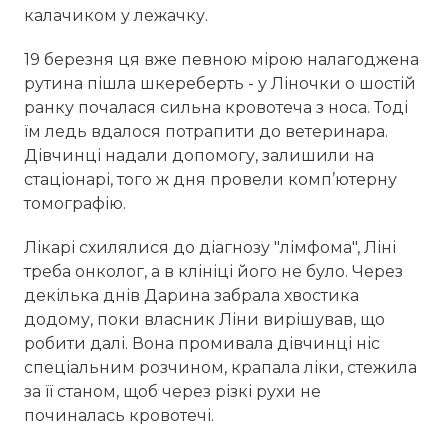
калачиком у лежачку.
19 березня ця вже певною мірою налагоджена
рутина пішла шкереберть - у Ліночки о шостій
ранку почалася сильна кровотеча з носа. Тоді
їм ледь вдалося потрапити до ветеринара.
Дівчинці надали допомогу, залишили на
стаціонарі, того ж дня провели комп’ютерну
томографію.
Лікарі схилялися до діагнозу "лімфома", Ліні
треба онколог, а в клініці його не було. Через
декілька днів Дарина забрала хвостика
додому, поки власник Ліни вирішував, що
робити далі. Вона промивала дівчинці ніс
спеціальним розчином, крапала ліки, стежила
за її станом, щоб через різкі рухи не
починалась кровотечі.