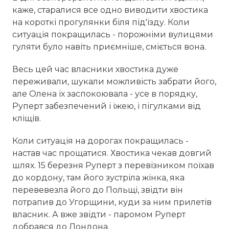
каже, старалися все одно виводити хвостика
на короткі прогулянки біля під'їзду. Коли
ситуація покращилась - порожніми вулицями
гуляти було навіть приємніше, сміється вона.
Весь цей час власники хвостика дуже
переживали, шукали можливість забрати його,
але Олена їх заспокоювала - усе в порядку,
Руперт забезпечений і їжею, і пігулками від
кліщів.
Коли ситуація на дорогах покращилась -
настав час прощатися. Хвостика чекав довгий
шлях. 15 березня Руперт з перевізником поїхав
до кордону, там його зустріла жінка, яка
перевевезла його до Польщі, звідти він
потрапив до Угорщини, куди за ним прилетів
власник. А вже звідти - паромом Руперт
добрався до Лондона.