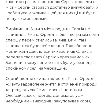
хвостики разом із родиною Сергія провели в
місті - Сергій старався достатньо вигулювати їх
і робив усе можливе, щоб для них ці дні були
не дуже стресовими.
Вирішивши їхати з міста, родина Сергія не
залишила Ріка та Фредді в біді - всі разом вони
спершу перемістились за Київ. Втім і там
залишатися було небезпечно. Тож, аби вони
могли їхати далі, власник хвостиків Олексій
передав своє авто Сергію через знайомих.
Завдяки цьому вони місяць були у безпеці, в
спокійному селі на Черкащині.
Сергій щодня скидав відео, як Рік та Фредді
живуть задоволене життя в оточенні природи
та тренують свої мисливські інстинкти.
Олексій, своєю чергою, допомагав усім
необхідним - знаходив і закуповував корм,