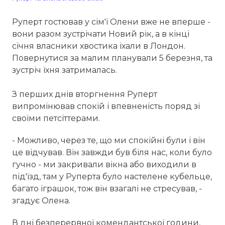
Руперт гостював у сім'ї Олени вже не вперше -
вони разом зустрічати Новий рік, а в кінці
січня власники хвостика їхали в Лондон.
Повернутися за малим планували 5 березня, та
зустріч їхня затрималась.
З перших днів вторгнення Руперт
випромінював спокій і впевненість поряд зі
своїми петсіттерами.
- Можливо, через те, що ми спокійні були і він
це відчував. Він завжди був біля нас, коли було
гучно - ми закривали вікна або виходили в
під'їзд, там у Руперта було настелене кубельце,
багато іграшок, тож він взагалі не стресував, -
згадує Олена.
В дні безперервної комендантської години,